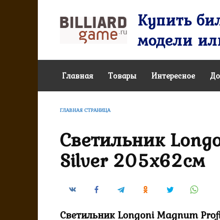
Перейти
Купить бил
к
содержанию
модели или
Главная
Товары
Интересное
До
ГЛАВНАЯ СТРАНИЦА
Светильник Longo
Silver 205х62см
Светильник Longoni Magnum Profi