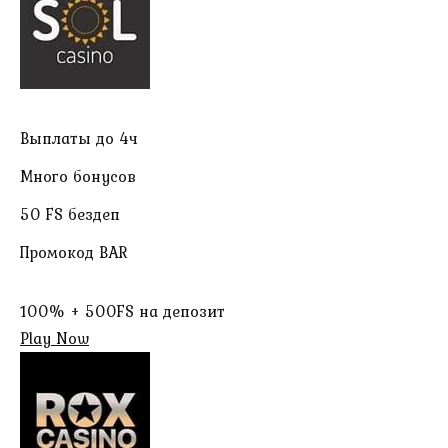
Выплаты до 4ч
Много бонусов
50 FS бездеп
Промокод BAR
100% + 500FS на депозит
Play Now