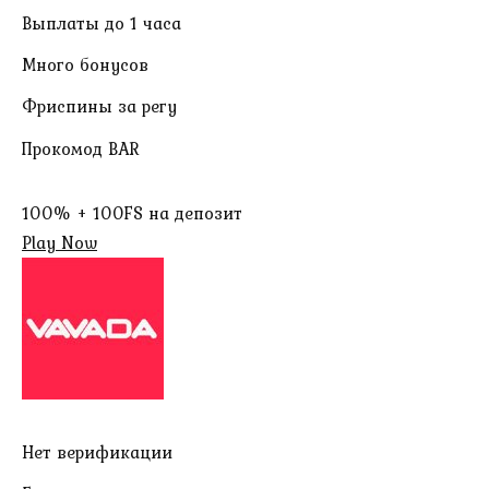
Выплаты до 1 часа
Много бонусов
Фриспины за регу
Прокомод BAR
100% + 100FS на депозит
Play Now
Нет верификации