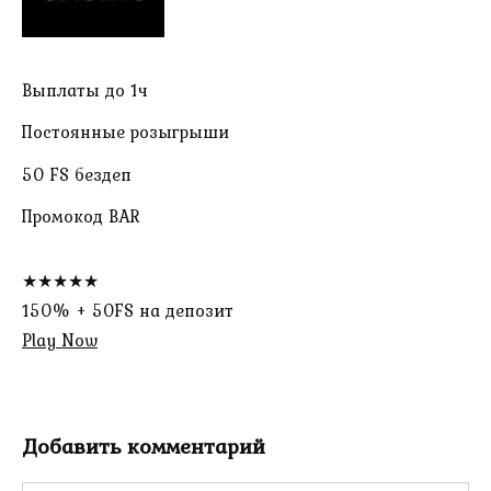
Выплаты до 1ч
Постоянные розыгрыши
50 FS бездеп
Промокод BAR
★★★★★
150% + 50FS на депозит
Play Now
Добавить комментарий