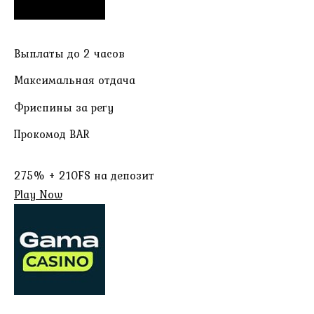
Выплаты до 2 часов
Максимальная отдача
Фриспины за регу
Прокомод BAR
275% + 210FS на депозит
Play Now