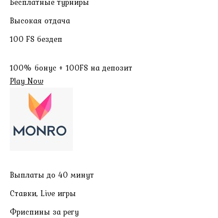
Бесплатные турниры
Высокая отдача
100 FS бездеп
100% бонус + 100FS на депозит
Play Now
Выплаты до 40 минут
Ставки, Live игры
Фриспины за регу