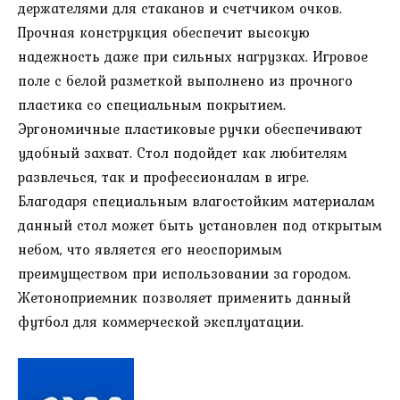
держателями для стаканов и счетчиком очков.
Прочная конструкция обеспечит высокую
надежность даже при сильных нагрузках. Игровое
поле с белой разметкой выполнено из прочного
пластика со специальным покрытием.
Эргономичные пластиковые ручки обеспечивают
удобный захват. Стол подойдет как любителям
развлечься, так и профессионалам в игре.
Благодаря специальным влагостойким материалам
данный стол может быть установлен под открытым
небом, что является его неоспоримым
преимуществом при использовании за городом.
Жетоноприемник позволяет применить данный
футбол для коммерческой эксплуатации.