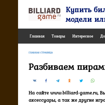
Перейти
Купить бил
к
содержанию
модели или
Главная
Товары
Интересное
До
ГЛАВНАЯ СТРАНИЦА
Разбиваем пирами
На сайте www.billiard-game.ru, 
аксессуары, а так же другие игр