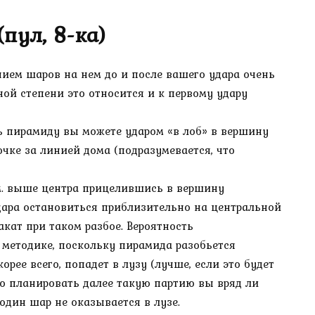
пул, 8-ка)
нием шаров на нем до и после вашего удара очень
ной степени это относится и к первому удару
ь пирамиду вы можете ударом «в лоб» в вершину
чке за линией дома (подразумевается, что
мм. выше центра прицелившись в вершину
дара остановиться приблизительно на центральной
кат при таком разбое. Вероятность
 методике, поскольку пирамида разобьется
рее всего, попадет в лузу (лучше, если это будет
то планировать далее такую партию вы вряд ли
 один шар не оказывается в лузе.