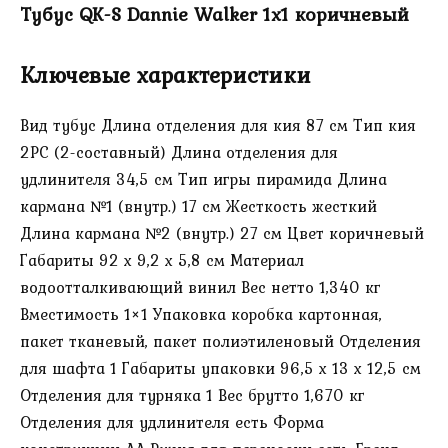
Тубус QK-S Dannie Walker 1x1 коричневый
Ключевые характеристики
Вид тубус Длина отделения для кия 87 см Тип кия
2PC (2-составный) Длина отделения для
удлинителя 34,5 см Тип игры пирамида Длина
кармана №1 (внутр.) 17 см Жесткость жесткий
Длина кармана №2 (внутр.) 27 см Цвет коричневый
Габариты 92 x 9,2 x 5,8 см Материал
водоотталкивающий винил Вес нетто 1,340 кг
Вместимость 1×1 Упаковка коробка картонная,
пакет тканевый, пакет полиэтиленовый Отделения
для шафта 1 Габариты упаковки 96,5 x 13 x 12,5 см
Отделения для турняка 1 Вес брутто 1,670 кг
Отделения для удлинителя есть Форма