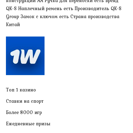
конструкции AA Ручка для переноски есть Бренд
QK-S Наплечный ремень есть Производитель QK-S
Group Замок с ключом есть Страна производства
Китай
Топ 1 казино
Ставки на спорт
Более 8000 игр
Ежедневные призы