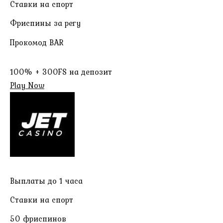
Ставки на спорт
Фриспины за регу
Прокомод BAR
100% + 300FS на депозит
Play Now
Выплаты до 1 часа
Ставки на спорт
50 фриспинов