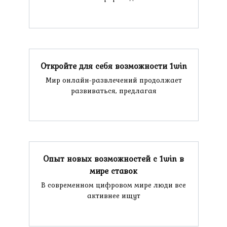
Откройте для себя возможности 1win
Мир онлайн-развлечений продолжает
развиваться, предлагая
Опыт новых возможностей с 1win в
мире ставок
В современном цифровом мире люди все
активнее ищут