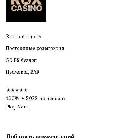
Выплаты до 1ч
Постоянные розыгрыши
50 FS бездеп
Промокод BAR
★★★★★
150% + 50FS на депозит
Play Now
Добавить комментарий