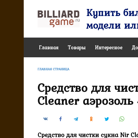
Перейти
Купить бил
к
содержанию
модели или
Главная
Товары
Интересное
До
ГЛАВНАЯ СТРАНИЦА
Средство для чист
Cleaner аэрозоль
Средство для чистки сукна Nir Cl