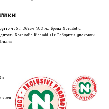
тики
утто 455 г Объем 400 мл Бренд Norditalia
тель Norditalia Ricambi s.l.r. Габариты упаковки
 Италия
Nir
х киев