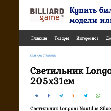
Перейти
Купить бил
к
содержанию
модели или
Главная
Товары
Интересное
До
ГЛАВНАЯ СТРАНИЦА
Светильник Longon
205х31см
Светильник Longoni Nautilus Silv