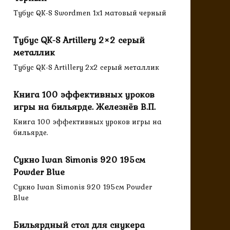
Тубус QK-S Swordmen 1x1 матовый черный
Тубус QK-S Artillery 2×2 серый
металлик
Тубус QK-S Artillery 2x2 серый металлик
Книга 100 эффективных уроков
игры на бильярде. Железнёв В.П.
Книга 100 эффективных уроков игры на
бильярде.
Сукно Iwan Simonis 920 195см
Powder Blue
Сукно Iwan Simonis 920 195см Powder
Blue
Бильярдный стол для снукера