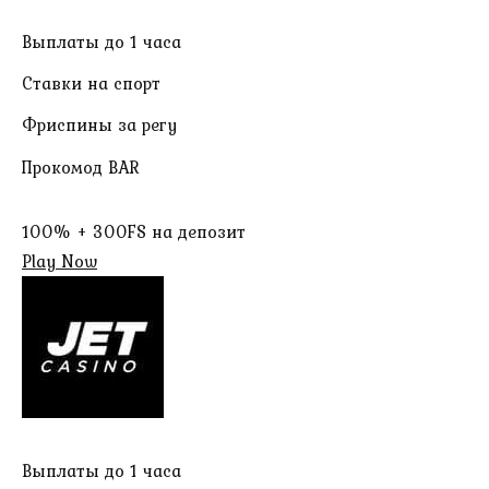
Выплаты до 1 часа
Ставки на спорт
Фриспины за регу
Прокомод BAR
100% + 300FS на депозит
Play Now
Выплаты до 1 часа