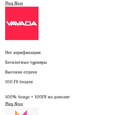
Play Now
Нет верификации
Бесплатные турниры
Высокая отдача
100 FS бездеп
100% бонус + 100FS на депозит
Play Now