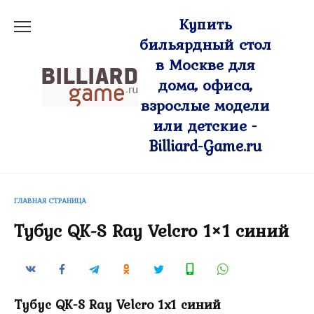
Перейти
Купить
к
бильярдный стол
содержанию
в Москве для
дома, офиса,
взрослые модели
или детские -
Billiard-Game.ru
ГЛАВНАЯ СТРАНИЦА
Тубус QK-S Ray Velcro 1×1 синий
Тубус QK-S Ray Velcro 1x1 синий