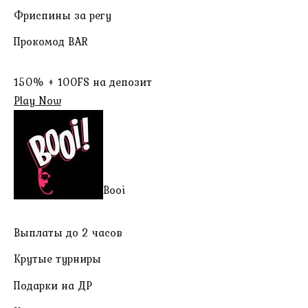
Фриспины за регу
Прокомод BAR
150% + 100FS на депозит
Play Now
Booi
Выплаты до 2 часов
Крутые турниры
Подарки на ДР