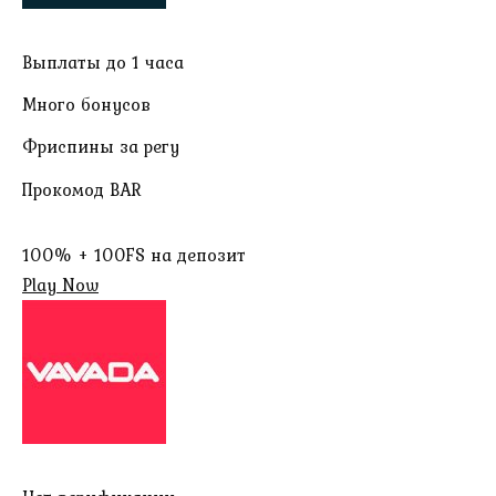
Выплаты до 1 часа
Много бонусов
Фриспины за регу
Прокомод BAR
100% + 100FS на депозит
Play Now