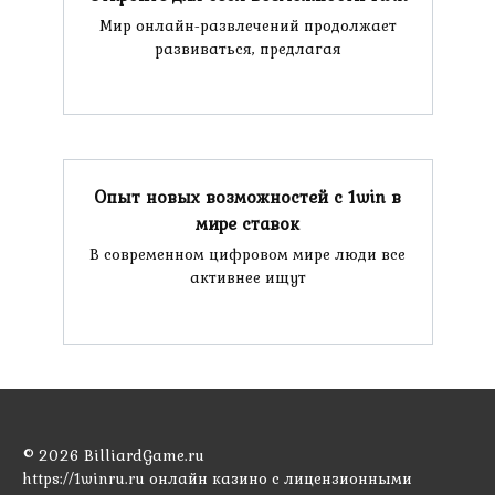
Мир онлайн-развлечений продолжает
развиваться, предлагая
Опыт новых возможностей с 1win в
мире ставок
В современном цифровом мире люди все
активнее ищут
© 2026 BilliardGame.ru
https://1winru.ru онлайн казино с лицензионными