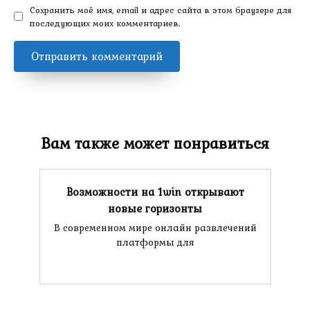
Сохранить моё имя, email и адрес сайта в этом браузере для
последующих моих комментариев.
Вам также может понравиться
Возможности на 1win открывают
новые горизонты
В современном мире онлайн развлечений
платформы для