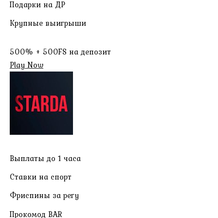
Подарки на ДР
Крупные выигрыши
500% + 500FS на депозит
Play Now
Выплаты до 1 часа
Ставки на спорт
Фриспины за регу
Прокомод BAR