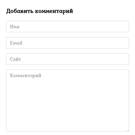
Добавить комментарий
Имя
*
Email
*
Сайт
Комментарий