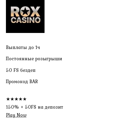
Выплаты до 1ч
Постоянные розыгрыши
50 FS бездеп
Промокод BAR
★★★★★
150% + 50FS на депозит
Play Now