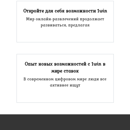
Откройте для себя возможности 1win
Мир онлайн-развлечений продолжает
развиваться, предлагая
Опыт новых возможностей с 1win в
мире ставок
В современном цифровом мире люди все
активнее ищут