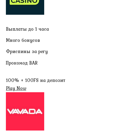
Выплаты до 1 часа
Много бонусов
Фриспины за регу
Прокомод BAR
100% + 100FS на депозит
Play Now