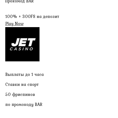
Прокомод BAR
100% + 300FS на депозит
Play Now
Выплаты до 1 часа
Ставки на спорт
50 фриспинов
по промокоду BAR