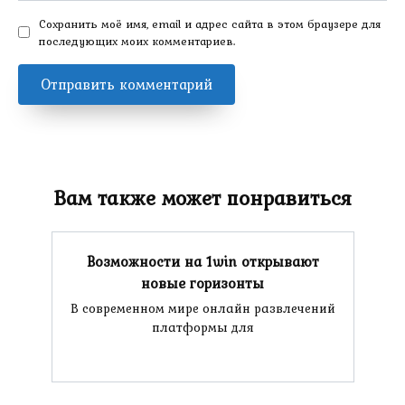
Сохранить моё имя, email и адрес сайта в этом браузере для
последующих моих комментариев.
Вам также может понравиться
Возможности на 1win открывают
новые горизонты
В современном мире онлайн развлечений
платформы для