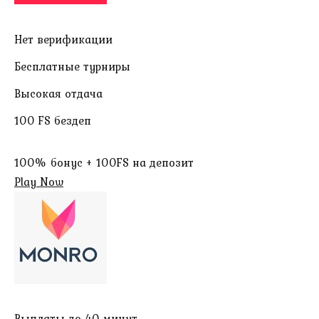
Нет верификации
Бесплатные турниры
Высокая отдача
100 FS бездеп
100% бонус + 100FS на депозит
Play Now
Выплаты до 40 минут