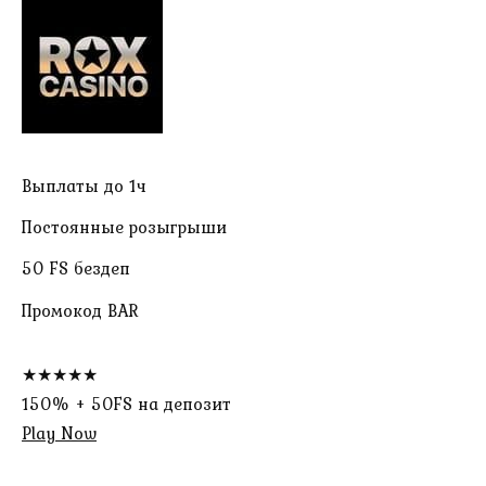
Выплаты до 1ч
Постоянные розыгрыши
50 FS бездеп
Промокод BAR
★★★★★
150% + 50FS на депозит
Play Now