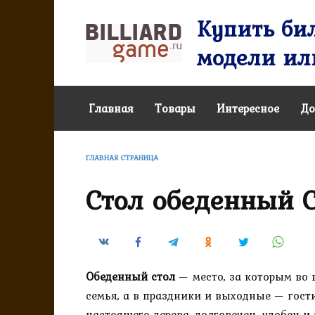
Перейти
Купить бил
к
содержанию
модели или
Главная
Товары
Интересное
До
ГЛАВНАЯ СТРАНИЦА
Стол обеденный 
Обеденный стол
— место, за которым во 
семья, а в праздники и выходные — гост
настоящего дерева, долговечен, удобен 