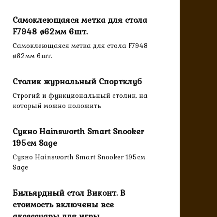
Самоклеющаяся метка для стола
F7948 ø62мм 6шт.
Самоклеющаяся метка для стола F7948
ø62мм 6шт.
Столик журнальный Спортклуб
Строгий и функциональный столик, на
который можно положить
Сукно Hainsworth Smart Snooker
195см Sage
Сукно Hainsworth Smart Snooker 195см
Sage
Бильярдный стол Виконт. В
стоимость включены все
аксессуары для игры.