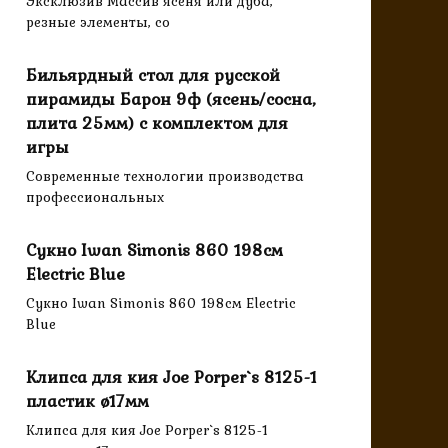
Эксклюзив Массив ясеня или дуба,
резные элементы, со
Бильярдный стол для русской
пирамиды Барон 9ф (ясень/сосна,
плита 25мм) с комплектом для
игры
Современные технологии производства
профессиональных
Сукно Iwan Simonis 860 198см
Electric Blue
Сукно Iwan Simonis 860 198см Electric
Blue
Клипса для кия Joe Porper`s 8125-1
пластик ø17мм
Клипса для кия Joe Porper`s 8125-1