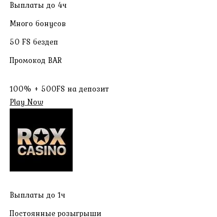
Выплаты до 4ч
Много бонусов
50 FS бездеп
Промокод BAR
100% + 500FS на депозит
Play Now
Выплаты до 1ч
Постоянные розыгрыши