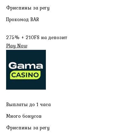
Фриспины за регу
Прокомод BAR
275% + 210FS на депозит
Play Now
Выплаты до 1 часа
Много бонусов
Фриспины за регу