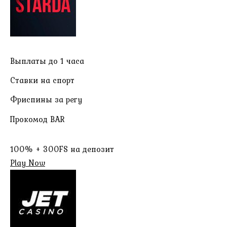
Выплаты до 1 часа
Ставки на спорт
Фриспины за регу
Прокомод BAR
100% + 300FS на депозит
Play Now