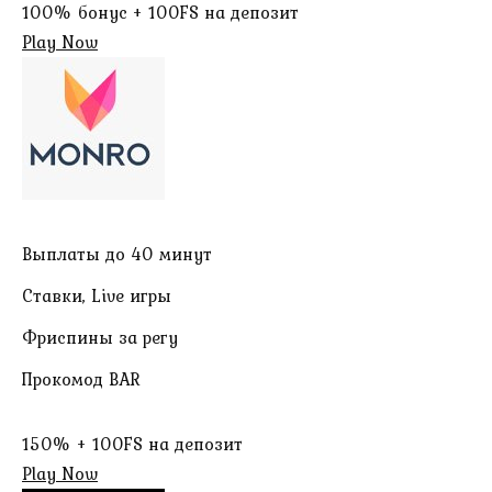
100% бонус + 100FS на депозит
Play Now
Выплаты до 40 минут
Ставки, Live игры
Фриспины за регу
Прокомод BAR
150% + 100FS на депозит
Play Now