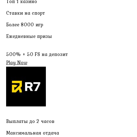
Топ 1 казино
Ставки на спорт
Более 8000 игр
Ежедневные призы
500% + 50 FS на депозит
Play Now
Выплаты до 2 часов
Максимальная отдача