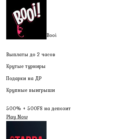
Booi
Выплаты до 2 часов
Крутые турниры
Подарки на ДР
Крупные выигрыши
500% + 500FS на депозит
Play Now