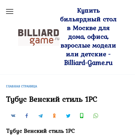
Перейти
Купить
к
бильярдный стол
содержанию
в Москве для
дома, офиса,
взрослые модели
или детские -
Billiard-Game.ru
ГЛАВНАЯ СТРАНИЦА
Тубус Венский стиль 1PC
Тубус Венский стиль 1PC