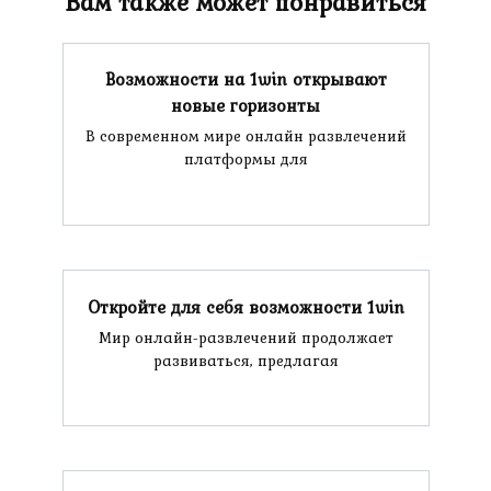
Вам также может понравиться
Возможности на 1win открывают
новые горизонты
В современном мире онлайн развлечений
платформы для
Откройте для себя возможности 1win
Мир онлайн-развлечений продолжает
развиваться, предлагая