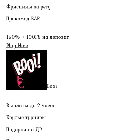
Фриспины за регу
Прокомод BAR
150% + 100FS на депозит
Play Now
Booi
Выплаты до 2 часов
Крутые турниры
Подарки на ДР