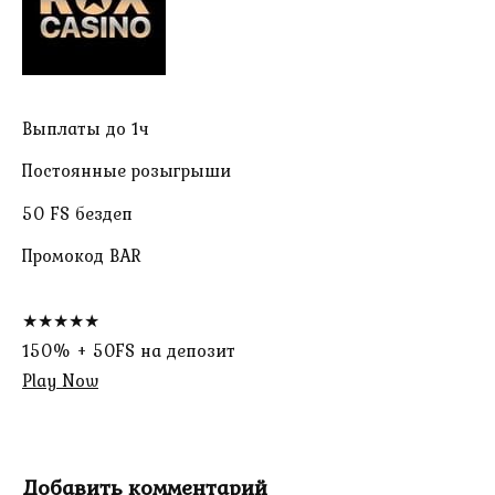
Выплаты до 1ч
Постоянные розыгрыши
50 FS бездеп
Промокод BAR
★★★★★
150% + 50FS на депозит
Play Now
Добавить комментарий