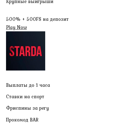
Крупные выигрыши
500% + 500FS на депозит
Play Now
Выплаты до 1 часа
Ставки на спорт
Фриспины за регу
Прокомод BAR