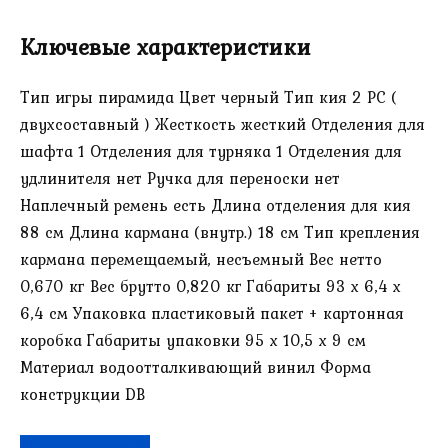
Ключевые характеристики
Тип игры пирамида Цвет черный Тип кия 2 PC (
двухсоставный ) Жесткость жесткий Отделения для
шафта 1 Отделения для турняка 1 Отделения для
удлинителя нет Ручка для переноски нет
Наплечный ремень есть Длина отделения для кия
88 см Длина кармана (внутр.) 18 см Тип крепления
кармана перемещаемый, несъемный Вес нетто
0,670 кг Вес брутто 0,820 кг Габариты 93 x 6,4 x
6,4 см Упаковка пластиковый пакет + картонная
коробка Габариты упаковки 95 x 10,5 x 9 см
Материал водоотталкивающий винил Форма
конструкции DB