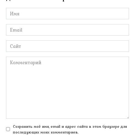
Имя
*
Email
*
Сайт
Комментарий
Сохранить моё имя, email и адрес сайта в этом браузере для
последующих моих комментариев.