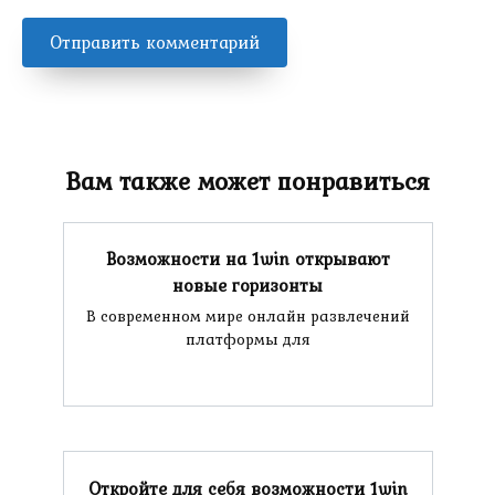
Вам также может понравиться
Возможности на 1win открывают
новые горизонты
В современном мире онлайн развлечений
платформы для
Откройте для себя возможности 1win