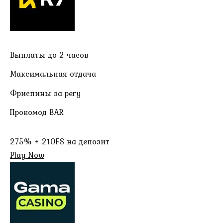
Выплаты до 2 часов
Максимальная отдача
Фриспины за регу
Прокомод BAR
275% + 210FS на депозит
Play Now