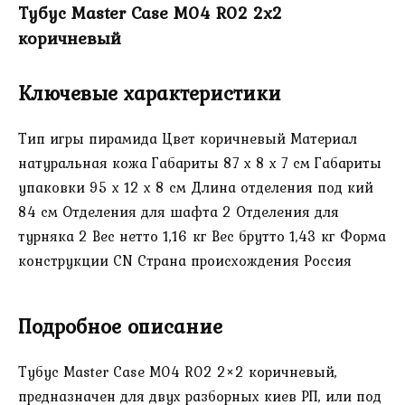
Тубус Master Case M04 R02 2x2
коричневый
Ключевые характеристики
Тип игры пирамида Цвет коричневый Материал
натуральная кожа Габариты 87 х 8 х 7 см Габариты
упаковки 95 х 12 х 8 см Длина отделения под кий
84 см Отделения для шафта 2 Отделения для
турняка 2 Вес нетто 1,16 кг Вес брутто 1,43 кг Форма
конструкции CN Страна происхождения Россия
Подробное описание
Тубус Master Case M04 R02 2×2 коричневый,
предназначен для двух разборных киев РП, или под