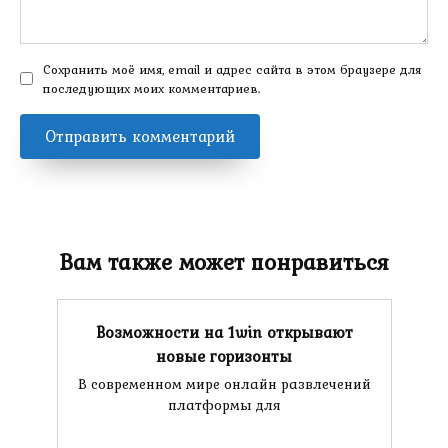
Сохранить моё имя, email и адрес сайта в этом браузере для
последующих моих комментариев.
Вам также может понравиться
Возможности на 1win открывают
новые горизонты
В современном мире онлайн развлечений
платформы для