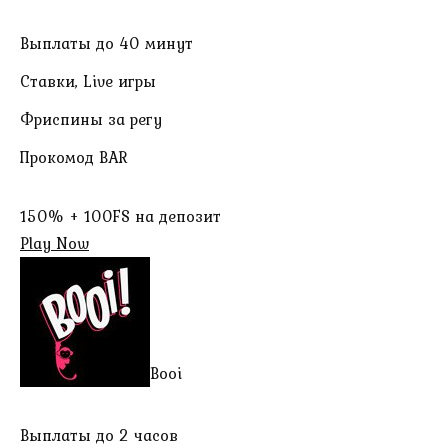
Выплаты до 40 минут
Ставки, Live игры
Фриспины за регу
Прокомод BAR
150% + 100FS на депозит
Play Now
Booi
Выплаты до 2 часов