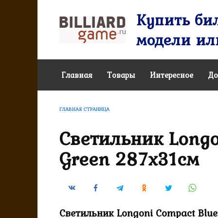
Перейти
Купить бил
к
содержанию
модели или
Главная
Товары
Интересное
До
ГЛАВНАЯ СТРАНИЦА
Светильник Longo
Green 287х31см
Светильник Longoni Compact Blue