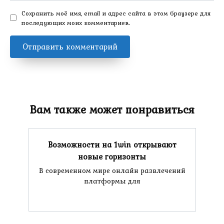
Сохранить моё имя, email и адрес сайта в этом браузере для
последующих моих комментариев.
Вам также может понравиться
Возможности на 1win открывают
новые горизонты
В современном мире онлайн развлечений
платформы для