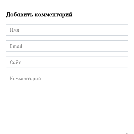
Добавить комментарий
Имя
*
Email
*
Сайт
Комментарий