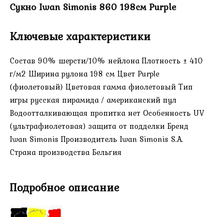
Сукно Iwan Simonis 860 198см Purple
Ключевые характеристики
Состав 90% шерсти/10% нейлона Плотность ± 410
г/м2 Ширина рулона 198 см Цвет Purple
(фиолетовый) Цветовая гамма фиолетовый Тип
игры русская пирамида / американский пул
Водоотталкивающая пропитка нет Особенность UV
(ультрафиолетовая) защита от подделки Бренд
Iwan Simonis Производитель Iwan Simonis S.A.
Страна производства Бельгия
Подробное описание