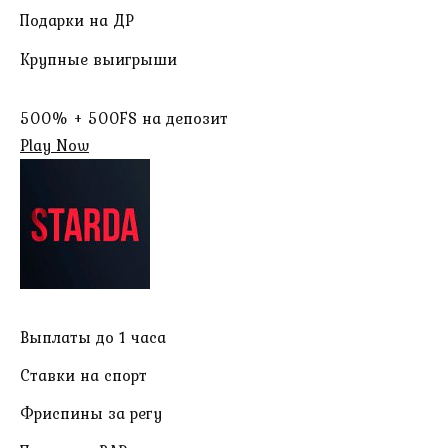
Подарки на ДР
Крупные выигрыши
500% + 500FS на депозит
Play Now
Выплаты до 1 часа
Ставки на спорт
Фриспины за регу