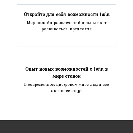
Откройте для себя возможности 1win
Мир онлайн-развлечений продолжает
развиваться, предлагая
Опыт новых возможностей с 1win в
мире ставок
В современном цифровом мире люди все
активнее ищут