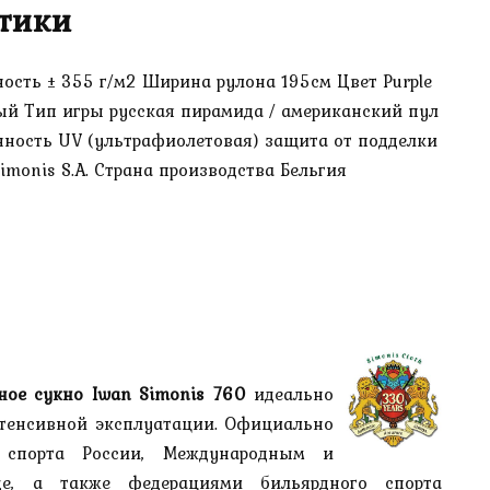
тики
ость ± 355 г/м2 Ширина рулона 195см Цвет Purple
й Тип игры русская пирамида / американский пул
ность UV (ультрафиолетовая) защита от подделки
imonis S.A. Страна производства Бельгия
ное сукно Iwan Simonis 760
идеально
нтенсивной эксплуатации. Официально
 спорта России, Международным и
е, а также федерациями бильярдного спорта