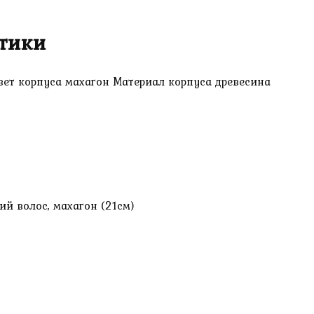
тики
вет корпуса махагон Материал корпуса древесина
й волос, махагон (21см)