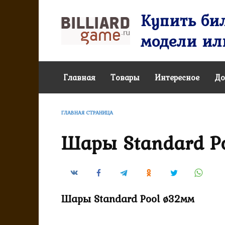
Перейти
Купить бил
к
содержанию
модели или
Главная
Товары
Интересное
До
ГЛАВНАЯ СТРАНИЦА
Шары Standard P
Шары Standard Pool ø32мм