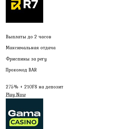
Выплаты до 2 часов
Максимальная отдача
Фриспины за регу
Прокомод BAR
275% + 210FS на депозит
Play Now