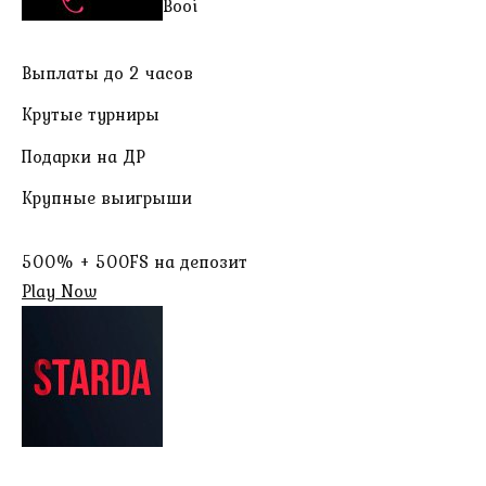
Booi
Выплаты до 2 часов
Крутые турниры
Подарки на ДР
Крупные выигрыши
500% + 500FS на депозит
Play Now