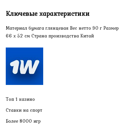
Ключевые характеристики
Материал бумага глянцевая Вес нетто 90 г Размер
66 х 52 см Страна производства Китай
Топ 1 казино
Ставки на спорт
Более 8000 игр