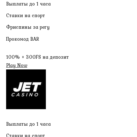
Выплаты до 1 часа
Ставки на спорт
Фриспины за регу
Прокомод BAR
100% + 300FS на депозит
Play Now
Выплаты до 1 часа
Ставки на спорт