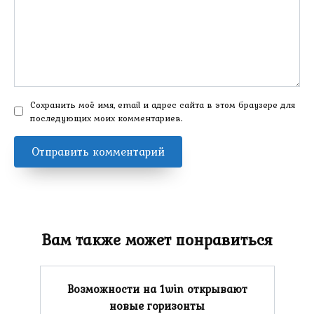
Сохранить моё имя, email и адрес сайта в этом браузере для
последующих моих комментариев.
Вам также может понравиться
Возможности на 1win открывают
новые горизонты