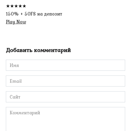
★★★★★
150% + 50FS на депозит
Play Now
Добавить комментарий
Имя
*
Email
*
Сайт
Комментарий