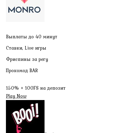
Выплаты до 40 минут
Ставки, Live игры
Фриспины за регу
Прокомод BAR
150% + 100FS на депозит
Play Now