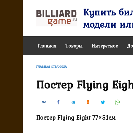
Перейти
Купить бил
к
содержанию
модели или
Главная
Товары
Интересное
До
ГЛАВНАЯ СТРАНИЦА
Постер Flying Eig
Постер Flying Eight 77×51cм