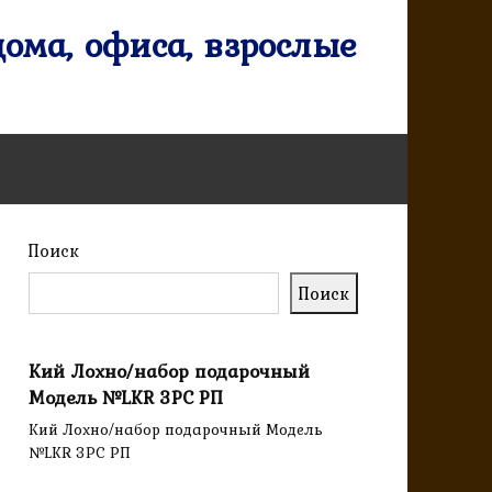
ома, офиса, взрослые
Поиск
Поиск
Кий Лохно/набор подарочный
Модель №LKR 3PC РП
Кий Лохно/набор подарочный Модель
№LKR 3PC РП