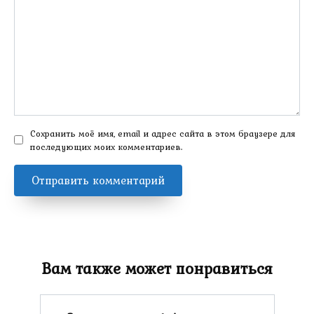
Сохранить моё имя, email и адрес сайта в этом браузере для
последующих моих комментариев.
Вам также может понравиться