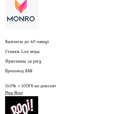
Выплаты до 40 минут
Ставки, Live игры
Фриспины за регу
Прокомод BAR
150% + 100FS на депозит
Play Now