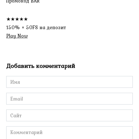
Промокод BAR
★★★★★
150% + 50FS на депозит
Play Now
Добавить комментарий
Имя
*
Email
*
Сайт
Комментарий