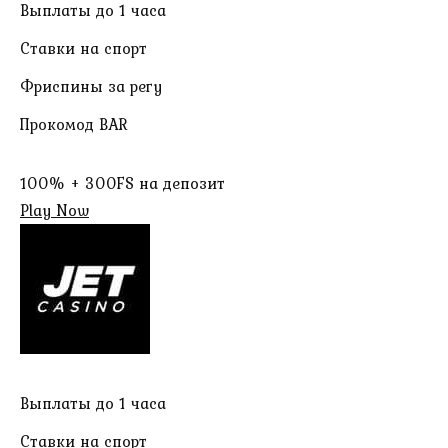
Выплаты до 1 часа
Ставки на спорт
Фриспины за регу
Прокомод BAR
100% + 300FS на депозит
Play Now
Выплаты до 1 часа
Ставки на спорт