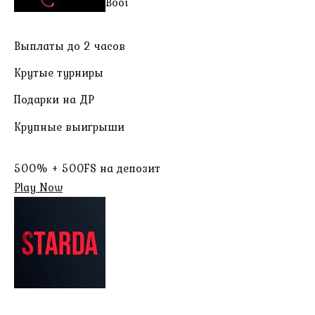
Booi
Выплаты до 2 часов
Крутые турниры
Подарки на ДР
Крупные выигрыши
500% + 500FS на депозит
Play Now