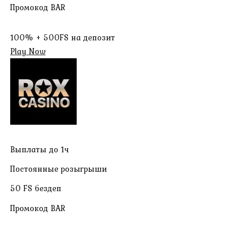
Промокод BAR
100% + 500FS на депозит
Play Now
Выплаты до 1ч
Постоянные розыгрыши
50 FS бездеп
Промокод BAR