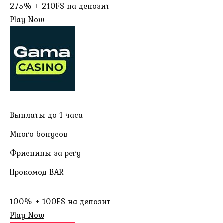
275% + 210FS на депозит
Play Now
Выплаты до 1 часа
Много бонусов
Фриспины за регу
Прокомод BAR
100% + 100FS на депозит
Play Now