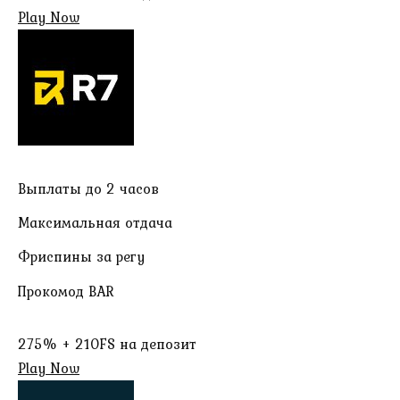
Play Now
Выплаты до 2 часов
Максимальная отдача
Фриспины за регу
Прокомод BAR
275% + 210FS на депозит
Play Now