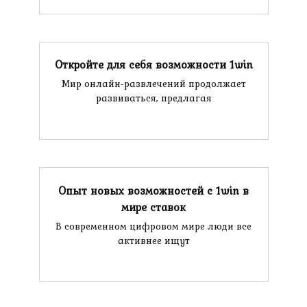
Откройте для себя возможности 1win
Мир онлайн-развлечений продолжает
развиваться, предлагая
Опыт новых возможностей с 1win в
мире ставок
В современном цифровом мире люди все
активнее ищут