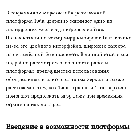
В современном мире онлайн-развлечений
платформа 1win уверенно занимает одно из
лидирующих мест среди игровых сайтов.
Пользователи по всему миру выбирают 1win казино
из-за его удобного интерфейса, широкого выбора
игр и надёжной безопасности. В данной статье мы
подробно рассмотрим особенности работы
платформы, преимущества использования
официальных и альтернативных зеркал, а также
расскажем о том, как 1win зеркало и 1вин зеркало
помогают продолжать игру даже при временных
ограничениях доступа.
Введение в возможности платформы