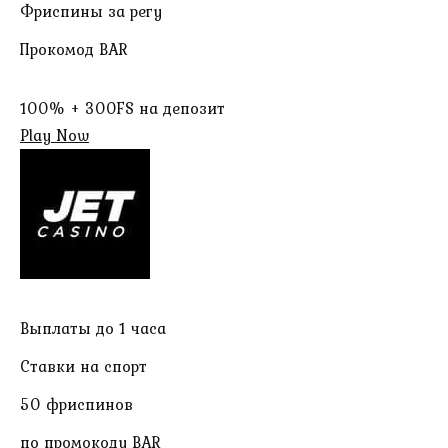
Фриспины за регу
Прокомод BAR
100% + 300FS на депозит
Play Now
Выплаты до 1 часа
Ставки на спорт
50 фриспинов
по промокоду BAR