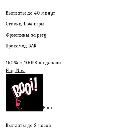
Выплаты до 40 минут
Ставки, Live игры
Фриспины за регу
Прокомод BAR
150% + 100FS на депозит
Play Now
Booi
Выплаты до 2 часов