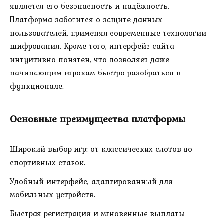
является его безопасность и надёжность.
Платформа заботится о защите данных
пользователей, применяя современные технологии
шифрования. Кроме того, интерфейс сайта
интуитивно понятен, что позволяет даже
начинающим игрокам быстро разобраться в
функционале.
Основные преимущества платформы
Широкий выбор игр: от классических слотов до
спортивных ставок.
Удобный интерфейс, адаптированный для
мобильных устройств.
Быстрая регистрация и мгновенные выплаты