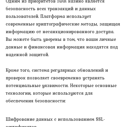
Одним из приоритетов 1win казино является
безопасность всех транзакций и данных
пользователей. Платформа использует
современные криптографические методы, защищая
информацию от несанкционированного доступа.
Вы можете быть уверены в том, что ваши личные
данные и финансовая информация находятся под
надежной защитой.
Кроме того, система регулярных обновлений и
проверок позволяет своевременно устранять
потенциальные уязвимости. Некоторые основные
технологии, которые используются для
обеспечения безопасности:
Шифрование данных с использованием SSL-
сертификатов.