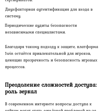
Двухфакторная аутентификация для входа в
систему.
Периодические аудиты безопасности
независимыми специалистами.
Благодаря такому подходу к защите, платформа
1win остаётся привлекательной для игроков,
ценящих прозрачность и безопасность игровых
процессов.
Преодоление сложностей доступа:
роль зеркал
В современном интернете вопросы доступа к
сайтам могут стать серьёзной проблемой из-за