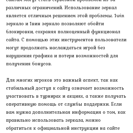
различных ограничений. Использование зеркал
является отличным решением этой проблемы. 1win
зеркало и 1вин зеркало позволяют обойти
блокировки, сохраняя полноценный функционал
сайта. С помощью этих инструментов пользователи
могут продолжать наслаждаться игрой без
нарушения графика и потери возможностей для
получения бонусов.
Для многих игроков это важный аспект, так как
стабильный доступ к сайту означает возможность
участвовать в турнирах и акциях, а также получать
оперативную помощь от службы поддержки. Если
вам нужна дополнительная информация о том, как
правильно использовать зеркала, можно
обратиться к официальной инструкции на сайте