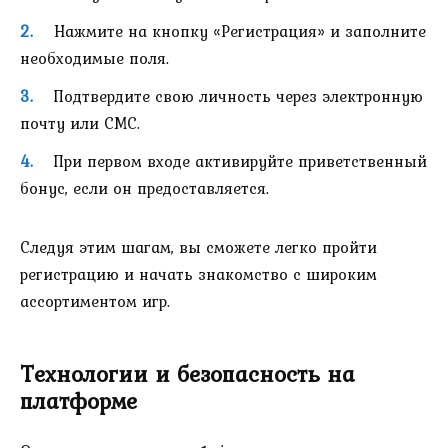
Нажмите на кнопку «Регистрация» и заполните
необходимые поля.
Подтвердите свою личность через электронную
почту или СМС.
При первом входе активируйте приветственный
бонус, если он предоставляется.
Следуя этим шагам, вы сможете легко пройти
регистрацию и начать знакомство с широким
ассортиментом игр.
Технологии и безопасность на
платформе