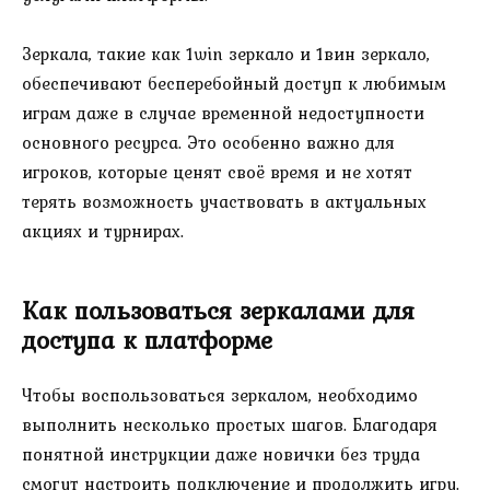
Зеркала, такие как 1win зеркало и 1вин зеркало,
обеспечивают бесперебойный доступ к любимым
играм даже в случае временной недоступности
основного ресурса. Это особенно важно для
игроков, которые ценят своё время и не хотят
терять возможность участвовать в актуальных
акциях и турнирах.
Как пользоваться зеркалами для
доступа к платформе
Чтобы воспользоваться зеркалом, необходимо
выполнить несколько простых шагов. Благодаря
понятной инструкции даже новички без труда
смогут настроить подключение и продолжить игру.