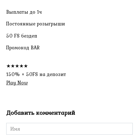
Выплаты до 1ч
Постоянные розыгрыши
50 FS бездеп
Промокод BAR
★★★★★
150% + 50FS на депозит
Play Now
Добавить комментарий
Имя
*