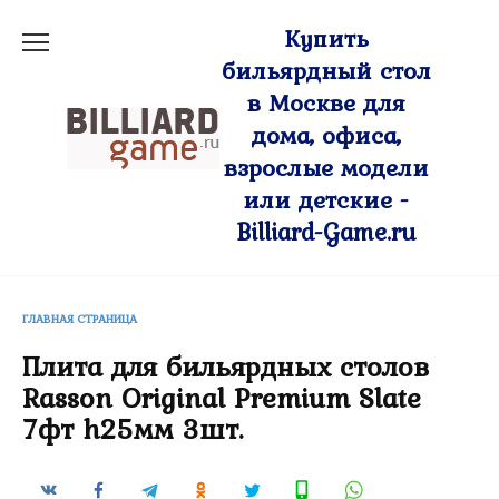
Перейти
Купить
к
бильярдный стол
содержанию
в Москве для
дома, офиса,
взрослые модели
или детские -
Billiard-Game.ru
ГЛАВНАЯ СТРАНИЦА
Плита для бильярдных столов
Rasson Original Premium Slate
7фт h25мм 3шт.