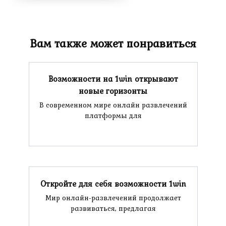
Вам также может понравиться
Возможности на 1win открывают
новые горизонты
В современном мире онлайн развлечений
платформы для
Откройте для себя возможности 1win
Мир онлайн-развлечений продолжает
развиваться, предлагая