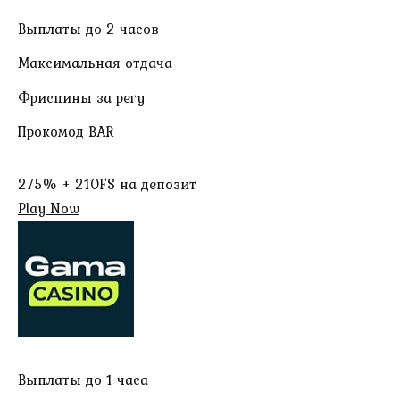
Выплаты до 2 часов
Максимальная отдача
Фриспины за регу
Прокомод BAR
275% + 210FS на депозит
Play Now
Выплаты до 1 часа