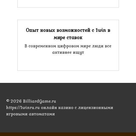
Опыт новых возможностей с 1win в
мире ставок
В современном цифровом мире люди все
активнее ищут
© 2026 BilliardGame.ru
https://1winru.ru онлайн казино с лицензионными
игровыми автоматами