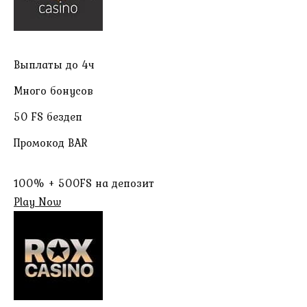
Выплаты до 4ч
Много бонусов
50 FS бездеп
Промокод BAR
100% + 500FS на депозит
Play Now