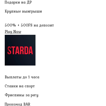
Подарки на ДР
Крупные выигрыши
500% + 500FS на депозит
Play Now
Выплаты до 1 часа
Ставки на спорт
Фриспины за регу
Прокомод BAR