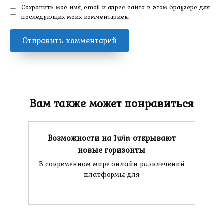
Сохранить моё имя, email и адрес сайта в этом браузере для
последующих моих комментариев.
Вам также может понравиться
Возможности на 1win открывают
новые горизонты
В современном мире онлайн развлечений
платформы для