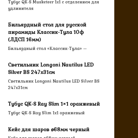
Тубус QK-S Musketeer 1x1 с отделением для
удлинителя
Бильярдный стол для русской
пирамиды Классик-Тула 10ф
(ЛДСП 16мм)
Бильярдный стол «Классик-Тула» —
Светильник Longoni Nautilus LED
Silver BS 247х31см
Светильник Longoni Nautilus LED Silver BS
247х31см
Тубус QK-S Ray Slim 1×1 оранжевый
Тубус QK-S Ray Slim 1x1 оранжевый
Кейс для шаров ø68мм черный