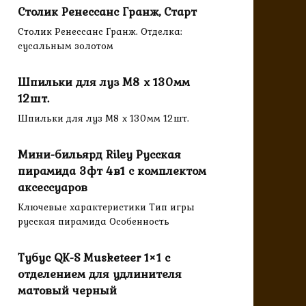
Столик Ренессанс Гранж, Старт
Столик Ренессанс Гранж. Отделка:
сусальным золотом
Шпильки для луз M8 x 130мм
12шт.
Шпильки для луз M8 x 130мм 12шт.
Мини-бильярд Riley Русская
пирамида 3фт 4в1 с комплектом
аксессуаров
Ключевые характеристики Тип игры
русская пирамида Особенность
Тубус QK-S Musketeer 1×1 с
отделением для удлинителя
матовый черный