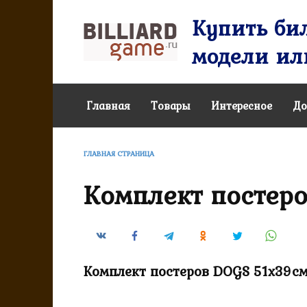
Перейти
Купить бил
к
содержанию
модели или
Главная
Товары
Интересное
До
ГЛАВНАЯ СТРАНИЦА
Комплект постер
Комплект постеров DOGS 51x39см