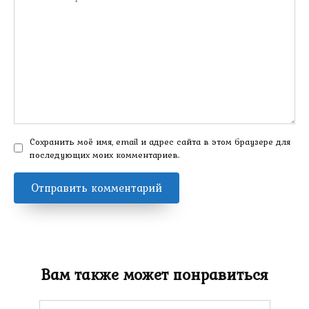
Сохранить моё имя, email и адрес сайта в этом браузере для
последующих моих комментариев.
Вам также может понравиться