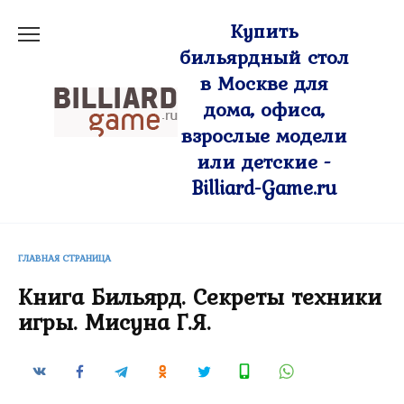
Перейти
Купить
к
бильярдный стол
содержанию
в Москве для
дома, офиса,
взрослые модели
или детские -
Billiard-Game.ru
ГЛАВНАЯ СТРАНИЦА
Книга Бильярд. Секреты техники
игры. Мисуна Г.Я.