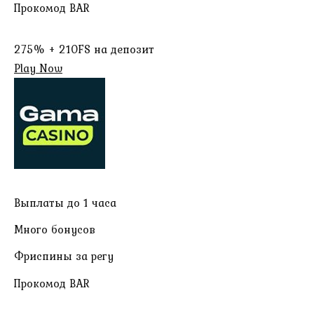
Прокомод BAR
275% + 210FS на депозит
Play Now
Выплаты до 1 часа
Много бонусов
Фриспины за регу
Прокомод BAR