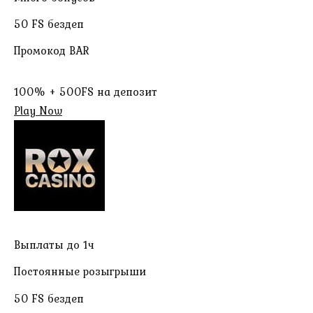
50 FS бездеп
Промокод BAR
100% + 500FS на депозит
Play Now
Выплаты до 1ч
Постоянные розыгрыши
50 FS бездеп