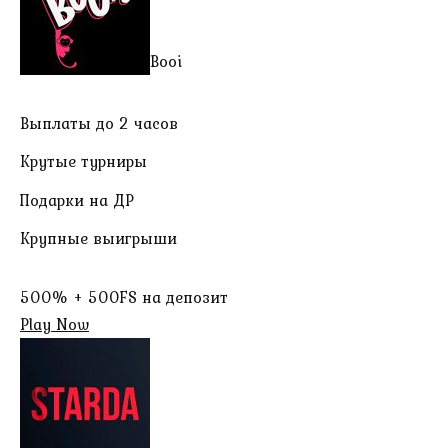
Booi
Выплаты до 2 часов
Крутые турниры
Подарки на ДР
Крупные выигрыши
500% + 500FS на депозит
Play Now