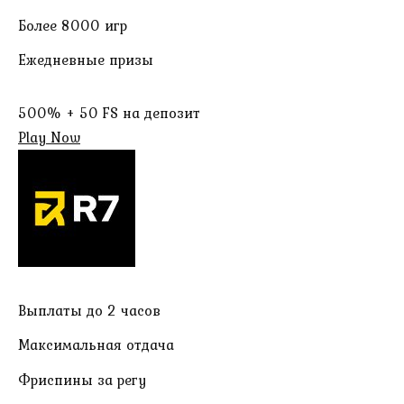
Более 8000 игр
Ежедневные призы
500% + 50 FS на депозит
Play Now
Выплаты до 2 часов
Максимальная отдача
Фриспины за регу