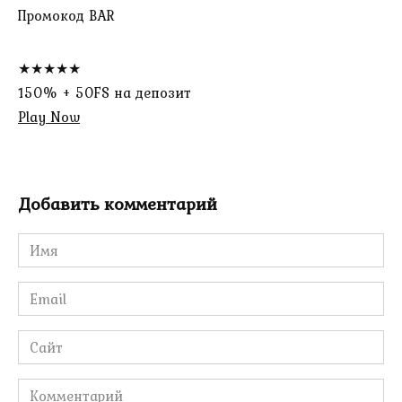
Промокод BAR
★★★★★
150% + 50FS на депозит
Play Now
Добавить комментарий
Имя
*
Email
*
Сайт
Комментарий