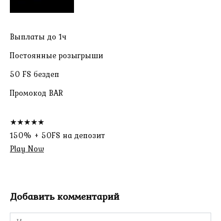
Выплаты до 1ч
Постоянные розыгрыши
50 FS бездеп
Промокод BAR
★★★★★
150% + 50FS на депозит
Play Now
Добавить комментарий
Имя