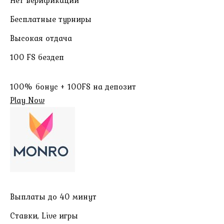
Бесплатные турниры
Высокая отдача
100 FS бездеп
100% бонус + 100FS на депозит
Play Now
Выплаты до 40 минут
Ставки, Live игры