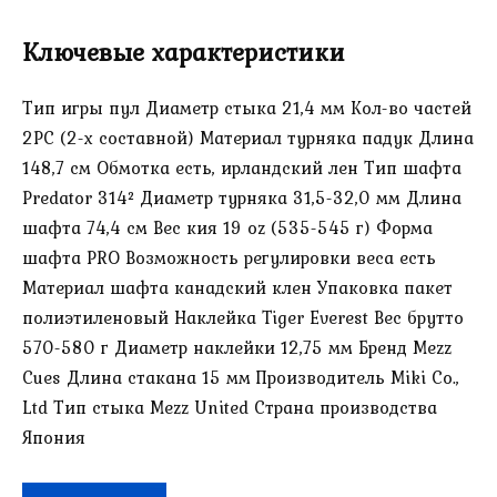
Ключевые характеристики
Тип игры пул Диаметр стыка 21,4 мм Кол-во частей
2РС (2-х составной) Материал турняка падук Длина
148,7 см Обмотка есть, ирландский лен Тип шафта
Predator 314² Диаметр турняка 31,5-32,0 мм Длина
шафта 74,4 см Вес кия 19 oz (535-545 г) Форма
шафта PRO Возможность регулировки веса есть
Материал шафта канадский клен Упаковка пакет
полиэтиленовый Наклейка Tiger Everest Вес брутто
570-580 г Диаметр наклейки 12,75 мм Бренд Mezz
Cues Длина стакана 15 мм Производитель Miki Co.,
Ltd Тип стыка Mezz United Страна производства
Япония