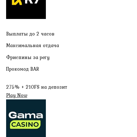
Выплаты до 2 часов
Максимальная отдача
Фриспины за регу
Прокомод BAR
275% + 210FS на депозит
Play Now