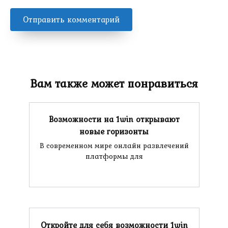
Вам также может понравиться
Возможности на 1win открывают
новые горизонты
В современном мире онлайн развлечений
платформы для
Откройте для себя возможности 1win