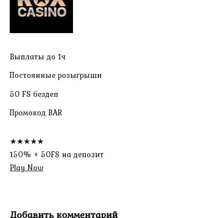
Выплаты до 1ч
Постоянные розыгрыши
50 FS бездеп
Промокод BAR
★★★★★
150% + 50FS на депозит
Play Now
Добавить комментарий