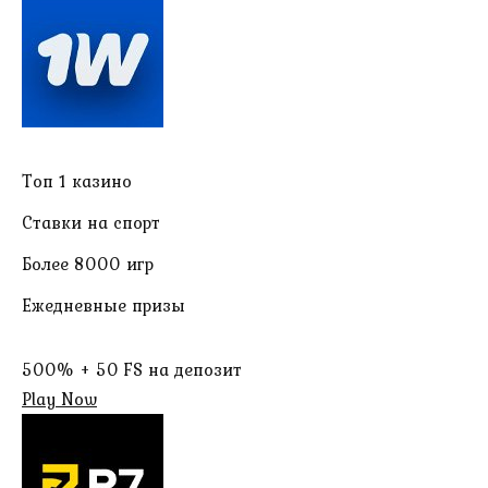
Топ 1 казино
Ставки на спорт
Более 8000 игр
Ежедневные призы
500% + 50 FS на депозит
Play Now