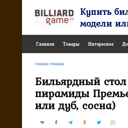
Перейти
Купить бил
к
содержанию
модели или
Главная
Товары
Интересное
До
ГЛАВНАЯ СТРАНИЦА
Бильярдный стол
пирамиды Премье
или дуб, сосна)