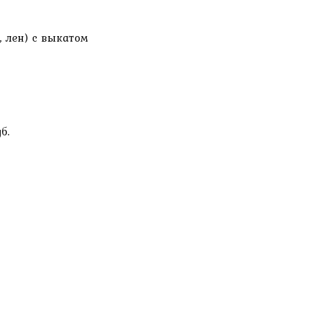
 лен) с выкатом
б.