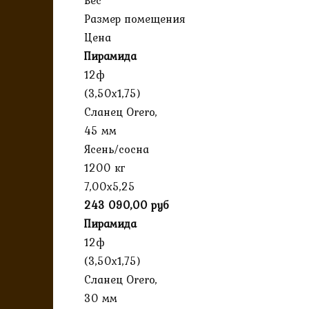
Вес
Размер помещения
Цена
Пирамида
12ф
(3,50х1,75)
Сланец Orero,
45 мм
Ясень/сосна
1200 кг
7,00х5,25
243 090,00 руб
Пирамида
12ф
(3,50х1,75)
Сланец Orero,
30 мм