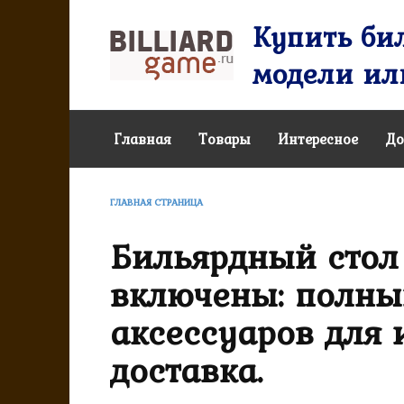
Перейти
Купить бил
к
содержанию
модели или
Главная
Товары
Интересное
До
ГЛАВНАЯ СТРАНИЦА
Бильярдный стол 
включены: полны
аксессуаров для и
доставка.